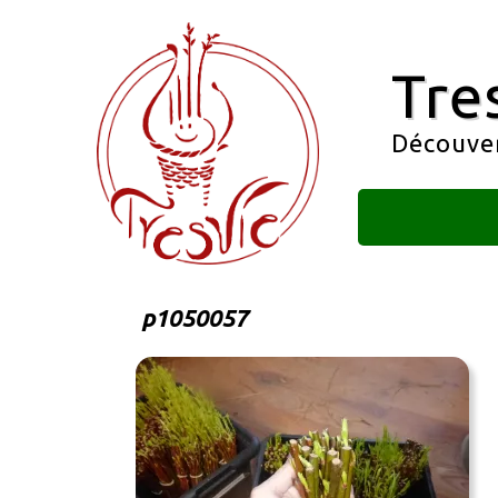
Tre
Découvert
p1050057