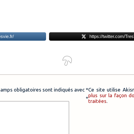
vie.fr/
https://twitter.com/Tres
hamps obligatoires sont indiqués avec
*
Ce site utilise Aki
plus sur la façon 
taire
*
traitées
.